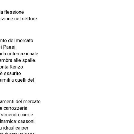
la flessione
sizione nel settore
mento del mercato
ei Paesi
adro internazionale
embra alle spalle.
cconta Renzo
 è esaurito
imili a quelli del
estamenti del mercato
me carrozzeria
ostruendo carri e
dinamica: cassoni
u idraulica per