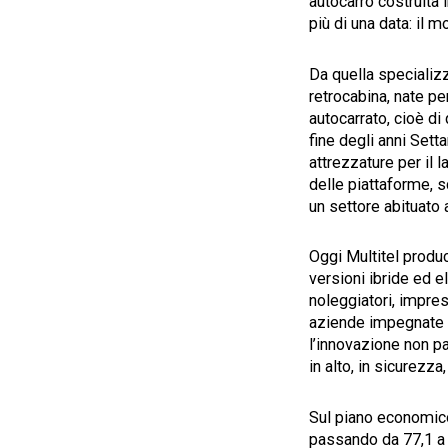
autocarro costruita 
più di una data: il 
Da quella specializz
retrocabina, nate pe
autocarrato, cioè di
fine degli anni Sett
attrezzature per il l
delle piattaforme, 
un settore abituato a
Oggi Multitel produc
versioni ibride ed el
noleggiatori, imprese
aziende impegnate in
l’innovazione non pa
in alto, in sicurezza,
Sul piano economico,
passando da 77,1 a 