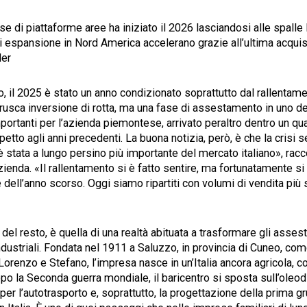
 di piattaforme aree ha iniziato il 2026 lasciandosi alle spalle 
 di espansione in Nord America accelerano grazie all’ultima acqui
der
o, il 2025 è stato un anno condizionato soprattutto dal rallenta
rusca inversione di rotta, ma una fase di assestamento in uno d
ortanti per l’azienda piemontese, arrivato peraltro dentro un qu
petto agli anni precedenti. La buona notizia, però, è che la crisi s
è stata a lungo persino più importante del mercato italiano», ra
zienda. «Il rallentamento si è fatto sentire, ma fortunatamente si
 dell’anno scorso. Oggi siamo ripartiti con volumi di vendita più s
l, del resto, è quella di una realtà abituata a trasformare gli ass
dustriali. Fondata nel 1911 a Saluzzo, in provincia di Cuneo, co
 Lorenzo e Stefano, l’impresa nasce in un’Italia ancora agricola, c
po la Seconda guerra mondiale, il baricentro si sposta sull’oleo
i per l’autotrasporto e, soprattutto, la progettazione della prima gr