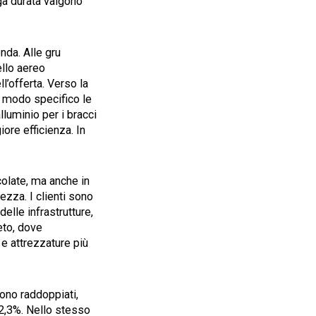
nga durata valgono
nda. Alle gru
ello aereo
l’offerta. Verso la
in modo specifico le
alluminio per i bracci
ore efficienza. In
colate, ma anche in
ezza. I clienti sono
delle infrastrutture,
eto, dove
 e attrezzature più
sono raddoppiati,
2,3%. Nello stesso