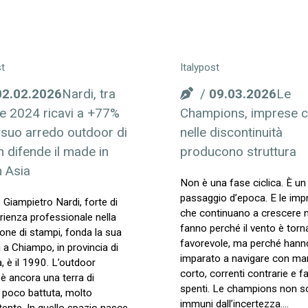
st
Italypost
02.02.2026
Nardi, tra
09.03.2026
Le
e 2024 ricavi a +77%
Champions, imprese 
l suo arredo outdoor di
nelle discontinuità
 difende il made in
producono struttura
in Asia
Non è una fase ciclica. È un
passaggio d’epoca. E le imp
Giampietro Nardi, forte di
che continuano a crescere 
rienza professionale nella
fanno perché il vento è torn
one di stampi, fonda la sua
favorevole, ma perché hann
 a Chiampo, in provincia di
imparato a navigare con ma
, è il 1990. L’outdoor
corto, correnti contrarie e fa
 è ancora una terra di
spenti. Le champions non 
poco battuta, molto
immuni dall’incertezza.…