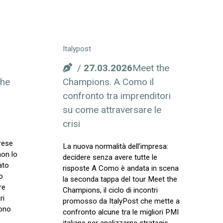
Italypost
27.03.2026
Meet the
che
Champions. A Como il
confronto tra imprenditori
su come attraversare le
crisi
rese
La nuova normalità dell’impresa:
non lo
decidere senza avere tutte le
ato
risposte A Como è andata in scena
o
la seconda tappa del tour Meet the
re
Champions, il ciclo di incontri
ri
promosso da ItalyPost che mette a
sono
confronto alcune tra le migliori PMI