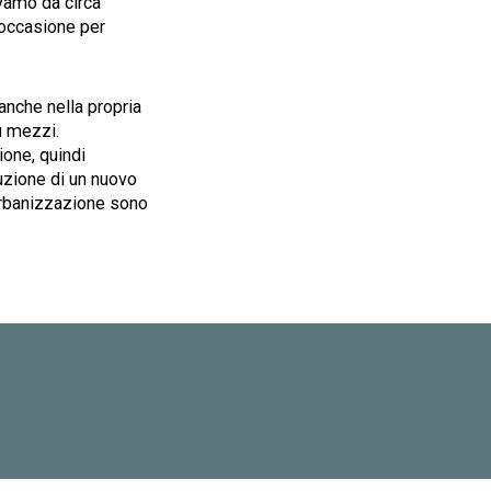
vamo da circa
 occasione per
 anche nella propria
ù mezzi.
ione, quindi
ruzione di un nuovo
 urbanizzazione sono