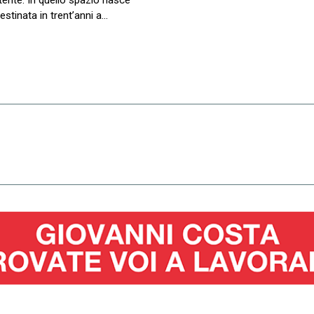
ente. In quello spazio nasce
estinata in trent’anni a…