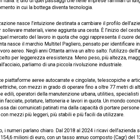
in Italia. È uno di quei passaggi che nelle imprese familiari di lu
momento in cui la bottega diventa tecnologia.
azione nasce l’intuizione destinata a cambiare il profilo dell’azie
r sollevare materiali, viene aggiunta una cesta. È l’inizio del cest
 quel mercato del lavoro in quota che oggi rappresenta il cuore del
anta nasce il marchio Multitel Pagliero, pensato per identificare 
avoro aereo. Negli anni Ottanta arriva un altro salto: l’utilizzo dell’
scelto per leggerezza eresistenza. Meno peso, più altezza, maggi
ll’acciaio, parliamo di una piccola rivoluzione industriale.
e piattaforme aeree autocarrate e cingolate, telescopiche e arti
ettriche, con mezzi in grado di operare fino a oltre 77 metri di alt
 edili, operatori della manutenzione urbana, utilities, specialisti 
 facciate, potature, lattoneria e lavori in quota. Un mondo concr
ssa dai comunicati patinati ma dalla capacità di portare persone
 con mezzi più leggeri, più stabili e più facili da utilizzare.
 i numeri parlano chiaro. Dal 2018 al 2024 i ricavi dell’azienda 
154,6 milioni di euro, con un tasso annuo composto (Cagr) del 1