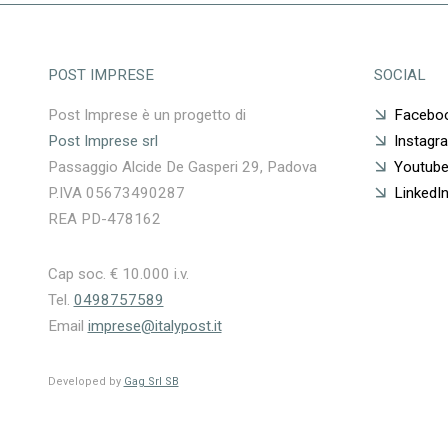
POST IMPRESE
SOCIAL
Post Imprese è un progetto di
Facebo
Post Imprese srl
Instagr
Passaggio Alcide De Gasperi 29, Padova
Youtub
P.IVA 05673490287
LinkedI
REA PD-478162
Cap soc. € 10.000 i.v.
Tel.
0498757589
Email
imprese@italypost.it
Developed by
Gag Srl SB