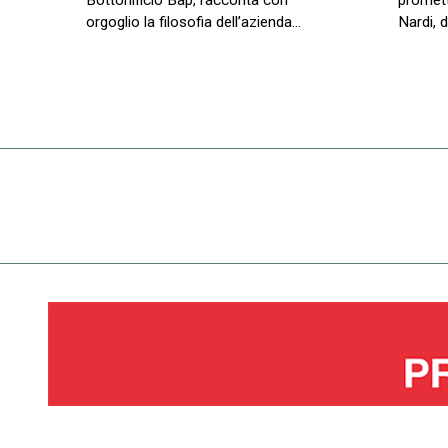
Bottonificio Bap, racconta con
promett
orgoglio la filosofia dell’azienda…
Nardi, d