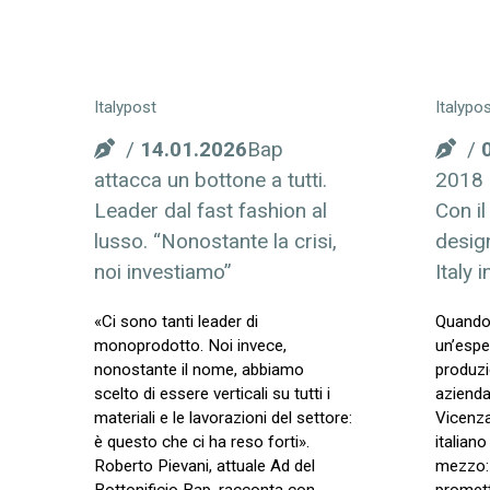
Italypost
Italypo
14.01.2026
Bap
attacca un bottone a tutti.
2018 
Leader dal fast fashion al
Con i
lusso. “Nonostante la crisi,
design
noi investiamo”
Italy 
«Ci sono tanti leader di
Quando 
monoprodotto. Noi invece,
un’espe
nonostante il nome, abbiamo
produzi
scelto di essere verticali su tutti i
azienda
materiali e le lavorazioni del settore:
Vicenza
è questo che ci ha reso forti».
italiano
Roberto Pievani, attuale Ad del
mezzo: 