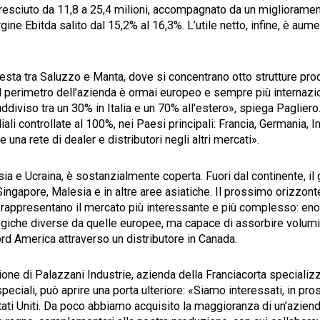
cresciuto da 11,8 a 25,4 milioni, accompagnato da un migliorament
gine Ebitda salito dal 15,2% al 16,3%. L’utile netto, infine, è aum
resta tra Saluzzo e Manta, dove si concentrano otto strutture produ
l perimetro dell’azienda è ormai europeo e sempre più internazio
ddiviso tra un 30% in Italia e un 70% all’estero», spiega Paglier
liali controllate al 100%, nei Paesi principali: Francia, Germania, I
una rete di dealer e distributori negli altri mercati».
ia e Ucraina, è sostanzialmente coperta. Fuori dal continente, il 
Singapore, Malesia e in altre aree asiatiche. Il prossimo orizzon
ti rappresentano il mercato più interessante e più complesso: en
giche diverse da quelle europee, ma capace di assorbire volumi 
rd America attraverso un distributore in Canada.
one di Palazzani Industrie, azienda della Franciacorta specializ
eciali, può aprire una porta ulteriore: «Siamo interessati, in pros
ati Uniti. Da poco abbiamo acquisito la maggioranza di un’aziend