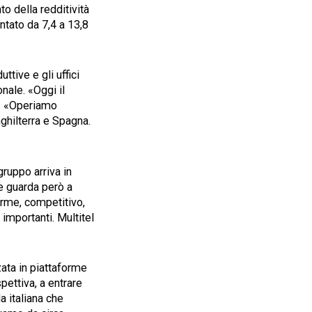
o della redditività
entato da 7,4 a 13,8
ttive e gli uffici
nale. «Oggi il
o. «Operiamo
nghilterra e Spagna.
gruppo arriva in
te guarda però a
orme, competitivo,
importanti. Multitel
zata in piattaforme
pettiva, a entrare
a italiana che