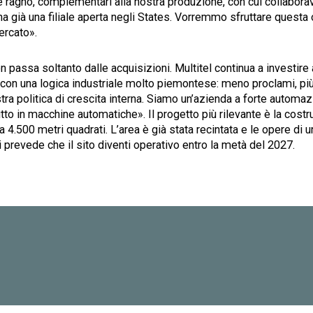
 ragno, complementari alla nostra produzione, con cui collabora
ha già una filiale aperta negli States. Vorremmo sfruttare questa
ercato».
on passa soltanto dalle acquisizioni. Multitel continua a investire
, con una logica industriale molto piemontese: meno proclami, pi
ra politica di crescita interna. Siamo un’azienda a forte automaz
to in macchine automatiche». Il progetto più rilevante è la cost
a 4.500 metri quadrati. L’area è già stata recintata e le opere di
 prevede che il sito diventi operativo entro la metà del 2027.