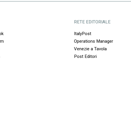
RETE EDITORIALE
ok
ItalyPost
am
Operations Manager
e
Venezie a Tavola
n
Post Editori