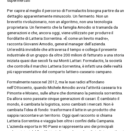
supermercati
Per capire al meglio il percorso di Formalactis bisogna partire da un
dettaglio apparentemente minuscolo. Un fermento. Non un
brevetto rivoluzionario, non un algoritmo, non una tecnologia
proprietaria. Un fermento che la famiglia Amodio si tramanda da
generazioni e che, ancora oggi, viene utilizzato per produrre il
fiordilatte di Latteria Sorrentina. «È come un lievito madre»,
racconta Giovanni Amodio, general manager dell’azienda.
Un’eredità invisibile che attraversa il tempo e collega il presente
industriale di un gruppo da oltre 200 milioni di fatturato a una storia
iniziata quasi due secoli fa sui Monti Lattari. Formalactis, la società
che controlla il marchio Latteria Sorrentina, è infatti una delle realtà
più rappresentative del comparto lattiero-caseario campano.
Formalmente nasce nel 2012, ma le sue radici affondano
nell’Ottocento, quando Michele Amodio avvia l’attività casearia tra
Pimonte e Moiano, sulle alture che dominano la penisola sorrentina.
Da allora sono passate cinque generazioni di casari. È cambiato il
mondo, è cambiata la logistica, sono cambiati i mercati. Non è
cambiata l’idea di fondo: trasformare il latte in un prodotto che
sappia raccontare un territorio. Oggi quel racconto si chiama
Latteria Sorrentina e viaggia ben oltre i confini della Campania.
L’azienda esporta in 90 Paesi e rappresenta uno dei principali