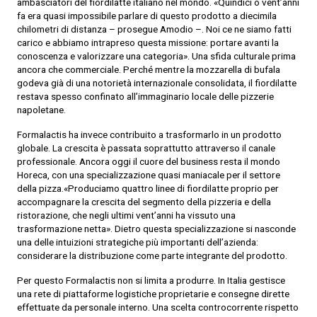
ambasciatori del fiordilatte italiano nel mondo. «Quindici o vent’anni
fa era quasi impossibile parlare di questo prodotto a diecimila
chilometri di distanza – prosegue Amodio –. Noi ce ne siamo fatti
carico e abbiamo intrapreso questa missione: portare avanti la
conoscenza e valorizzare una categoria». Una sfida culturale prima
ancora che commerciale. Perché mentre la mozzarella di bufala
godeva già di una notorietà internazionale consolidata, il fiordilatte
restava spesso confinato all’immaginario locale delle pizzerie
napoletane.
Formalactis ha invece contribuito a trasformarlo in un prodotto
globale. La crescita è passata soprattutto attraverso il canale
professionale. Ancora oggi il cuore del business resta il mondo
Horeca, con una specializzazione quasi maniacale per il settore
della pizza.«Produciamo quattro linee di fiordilatte proprio per
accompagnare la crescita del segmento della pizzeria e della
ristorazione, che negli ultimi vent’anni ha vissuto una
trasformazione netta». Dietro questa specializzazione si nasconde
una delle intuizioni strategiche più importanti dell’azienda:
considerare la distribuzione come parte integrante del prodotto.
Per questo Formalactis non si limita a produrre. In Italia gestisce
una rete di piattaforme logistiche proprietarie e consegne dirette
effettuate da personale interno. Una scelta controcorrente rispetto