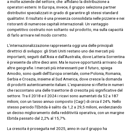
a molte aziende del settore, che affidano la distribuzione a
operatori esterni. In Europa, invece, il gruppo seleziona partner
distributivi specializzati in grado di garantire gli stessi standard
qualitativi. Il risultato è una presenza consolidata nelle pizzerie e nei
ristoranti di numerose capitali internazionali. Un vantaggio
competitivo costruito non soltanto sul prodotto, ma sulla capacità
di farlo arrivare nel modo corretto.
L’internazionalizzazione rappresenta oggi una delle principali
direttrici di sviluppo: gli Stati Uniti restano uno dei mercati più
importanti, seguiti dall’Asia e dall’Australia, dove Latteria Sorrentina
è presente da oltre dieci anni. Ma le nuove opportunità arrivano da
altre geografie. I mercati più interessanti per il futuro, spiega
Amodio, sono quelli dell’Europa orientale, come Polonia, Romania,
Serbia e Croazia, insieme al Sud America, dove cresce la domanda
di prodotti autenticamente italiani. L’espansione si riflette in numeri
che raccontano una delle traiettorie di crescita più significative del
settore. Tra il 2018 e il 2024 i ricavi sono aumentati da 52 a 187
milioni, con un tasso annuo composto (Cagr) di circa il 24%. Nello
stesso periodo l’Ebitda è salito da 1,2 a 29,5 milioni, evidenziando
un deciso miglioramento della redditività operativa, con un margine
Ebitda passato dal 2,2% al 15,7%.
La crescita è proseguita nel 2025, anno in cui il gruppo ha