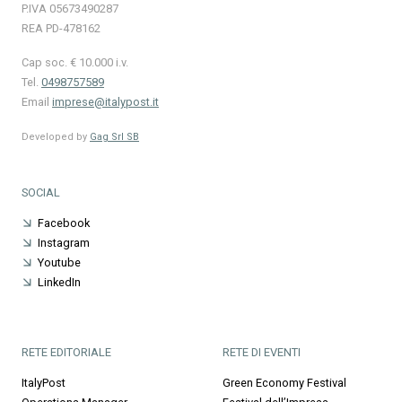
P.IVA 05673490287
REA PD-478162
Cap soc. € 10.000 i.v.
Tel.
0498757589
Email
imprese@italypost.it
Developed by
Gag Srl SB
SOCIAL
Facebook
Instagram
Youtube
LinkedIn
RETE EDITORIALE
RETE DI EVENTI
ItalyPost
Green Economy Festival