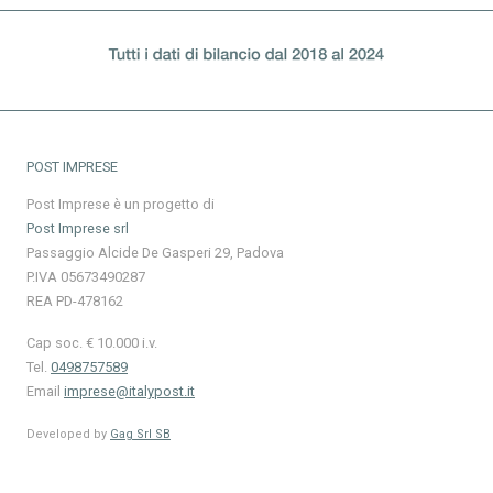
POST IMPRESE
Post Imprese è un progetto di
Post Imprese srl
Passaggio Alcide De Gasperi 29, Padova
P.IVA 05673490287
REA PD-478162
Cap soc. € 10.000 i.v.
Tel.
0498757589
Email
imprese@italypost.it
Developed by
Gag Srl SB