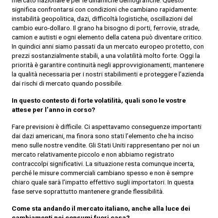
mercato nazionale e per le dinamiche demografiche. Questo
significa confrontarsi con condizioni che cambiano rapidamente:
instabilità geopolitica, dazi, difficoltà logistiche, oscillazioni del
cambio euro-dollaro. Il grano ha bisogno di porti, ferrovie, strade,
camion e autisti e ogni elemento della catena può diventare critico.
In quindici anni siamo passati da un mercato europeo protetto, con
prezzi sostanzialmente stabili, a una volatilità molto forte. Oggi la
priorità è garantire continuità negli approvvigionamenti, mantenere
la qualità necessaria per i nostri stabilimenti e proteggere l’azienda
dai rischi di mercato quando possibile.
In questo contesto di forte volatilità, quali sono le vostre
attese per l’anno in corso?
Fare previsioni è difficile. Ci aspettavamo conseguenze importanti
dai dazi americani, ma finora sono stati l’elemento che ha inciso
meno sulle nostre vendite. Gli Stati Uniti rappresentano per noi un
mercato relativamente piccolo e non abbiamo registrato
contraccolpi significativi. La situazione resta comunque incerta,
perché le misure commerciali cambiano spesso e non è sempre
chiaro quale sarà l’impatto effettivo sugli importatori. In questa
fase serve soprattutto mantenere grande flessibilità.
Come sta andando il mercato italiano, anche alla luce dei
cambiamenti nei consumi fuori casa?