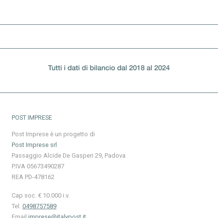
POST IMPRESE
Post Imprese è un progetto di
Post Imprese srl
Passaggio Alcide De Gasperi 29, Padova
P.IVA 05673490287
REA PD-478162
Cap soc. € 10.000 i.v.
Tel.
0498757589
Email
imprese@italypost.it