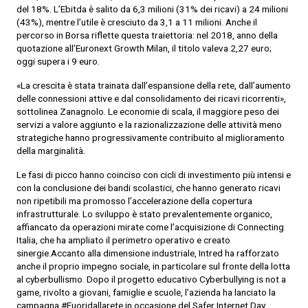
del 18%. L’Ebitda è salito da 6,3 milioni (31% dei ricavi) a 24 milioni
(43%), mentre l’utile è cresciuto da 3,1 a 11 milioni. Anche il
percorso in Borsa riflette questa traiettoria: nel 2018, anno della
quotazione all’Euronext Growth Milan, il titolo valeva 2,27 euro;
oggi supera i 9 euro.
«La crescita è stata trainata dall’espansione della rete, dall’aumento
delle connessioni attive e dal consolidamento dei ricavi ricorrenti»,
sottolinea Zanagnolo. Le economie di scala, il maggiore peso dei
servizi a valore aggiunto e la razionalizzazione delle attività meno
strategiche hanno progressivamente contribuito al miglioramento
della marginalità.
Le fasi di picco hanno coinciso con cicli di investimento più intensi e
con la conclusione dei bandi scolastici, che hanno generato ricavi
non ripetibili ma promosso l’accelerazione della copertura
infrastrutturale. Lo sviluppo è stato prevalentemente organico,
affiancato da operazioni mirate come l’acquisizione di Connecting
Italia, che ha ampliato il perimetro operativo e creato
sinergie.Accanto alla dimensione industriale, Intred ha rafforzato
anche il proprio impegno sociale, in particolare sul fronte della lotta
al cyberbullismo. Dopo il progetto educativo Cyberbullying is not a
game, rivolto a giovani, famiglie e scuole, l’azienda ha lanciato la
campagna #Fuoridallarete in occasione del Safer Internet Day.