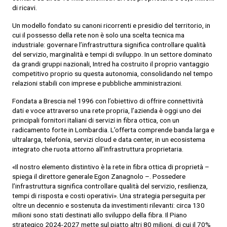
di ricavi.
Un modello fondato su canoni ricorrenti e presidio del territorio, in
cui il possesso della rete non è solo una scelta tecnica ma
industriale: governare l’infrastruttura significa controllare qualità
del servizio, marginalità e tempi di sviluppo. In un settore dominato
da grandi gruppi nazionali, Intred ha costruito il proprio vantaggio
competitivo proprio su questa autonomia, consolidando nel tempo
relazioni stabili con imprese e pubbliche amministrazioni.
Fondata a Brescia nel 1996 con l’obiettivo di offrire connettività
dati e voce attraverso una rete propria, l’azienda è oggi uno dei
principali fornitori italiani di servizi in fibra ottica, con un
radicamento forte in Lombardia. L’offerta comprende banda larga e
ultralarga, telefonia, servizi cloud e data center, in un ecosistema
integrato che ruota attorno all’infrastruttura proprietaria.
«Il nostro elemento distintivo è la rete in fibra ottica di proprietà –
spiega il direttore generale Egon Zanagnolo –. Possedere
l’infrastruttura significa controllare qualità del servizio, resilienza,
tempi di risposta e costi operativi». Una strategia perseguita per
oltre un decennio e sostenuta da investimenti rilevanti: circa 130
milioni sono stati destinati allo sviluppo della fibra. Il Piano
strategico 2024-2027 mette sul piatto altri 80 milioni, di cui il 70%