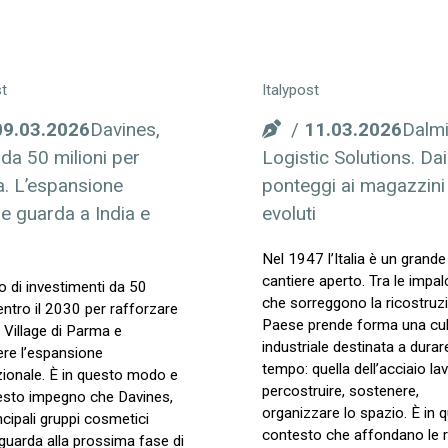
st
Italypost
09.03.2026
Davines,
11.03.2026
Dalm
da 50 milioni per
Logistic Solutions. Dai
. L’espansione
ponteggi ai magazzini
e guarda a India e
evoluti
Nel 1947 l’Italia è un grande
cantiere aperto. Tra le impal
o di investimenti da 50
che sorreggono la ricostruz
 entro il 2030 per rafforzare
Paese prende forma una cul
p Village di Parma e
industriale destinata a durar
re l’espansione
tempo: quella dell’acciaio la
zionale. È in questo modo e
percostruire, sostenere,
esto impegno che Davines,
organizzare lo spazio. È in 
incipali gruppi cosmetici
contesto che affondano le ra
, guarda alla prossima fase di