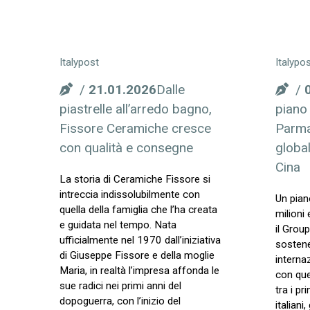
Italypost
Italypo
21.01.2026
Dalle
piastrelle all’arredo bagno,
piano 
Fissore Ceramiche cresce
Parma
con qualità e consegne
global
Cina
La storia di Ceramiche Fissore si
intreccia indissolubilmente con
Un pian
quella della famiglia che l’ha creata
milioni
e guidata nel tempo. Nata
il Grou
ufficialmente nel 1970 dall’iniziativa
sostene
di Giuseppe Fissore e della moglie
interna
Maria, in realtà l’impresa affonda le
con qu
sue radici nei primi anni del
tra i pr
dopoguerra, con l’inizio del
italiani