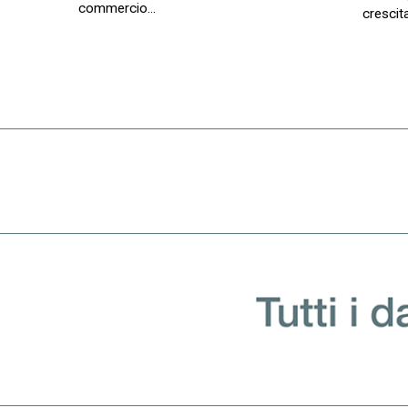
commercio…
crescit