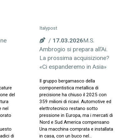
Italypost
ine
17.03.2026
M.S.
Ambrogio si prepara all’Ai.
La prossima acquisizione?
«Ci espanderemo in Asia»
Il gruppo bergamasco della
cature
componentistica metallica di
ione del
precisione ha chiuso il 2025 con
tura
359 milioni di ricavi. Automotive ed
e nel
elettrotecnico restano sotto
vorato
pressione in Europa, ma i mercati di
Nord e Sud America compensano
questo
Una macchina comprata e installata
dici di
in casa, con un buco nel…