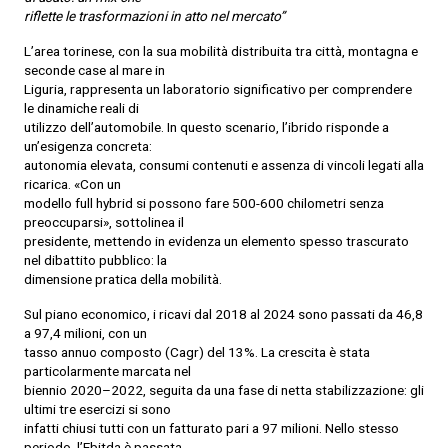
riflette le trasformazioni in atto nel mercato”
L’area torinese, con la sua mobilità distribuita tra città, montagna e
seconde case al mare in
Liguria, rappresenta un laboratorio significativo per comprendere
le dinamiche reali di
utilizzo dell’automobile. In questo scenario, l’ibrido risponde a
un’esigenza concreta:
autonomia elevata, consumi contenuti e assenza di vincoli legati alla
ricarica. «Con un
modello full hybrid si possono fare 500-600 chilometri senza
preoccuparsi», sottolinea il
presidente, mettendo in evidenza un elemento spesso trascurato
nel dibattito pubblico: la
dimensione pratica della mobilità.
Sul piano economico, i ricavi dal 2018 al 2024 sono passati da 46,8
a 97,4 milioni, con un
tasso annuo composto (Cagr) del 13%. La crescita è stata
particolarmente marcata nel
biennio 2020–2022, seguita da una fase di netta stabilizzazione: gli
ultimi tre esercizi si sono
infatti chiusi tutti con un fatturato pari a 97 milioni. Nello stesso
periodo, l’Ebitda è passata