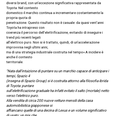
diversi brand, con un’eccezione significativa rappresentata da
Toyota. Nel contesto
domestico il marchio continua a incrementare costantemente la
propria quota di
penetrazione. Questo risultato non è casuale: da quasi vent’anni
Toyota ha intrapreso con
coerenza il percorso dell’elettrificazione, evitando di inseguire i
trend più recenti legati
all’elettrico puro. Non si è trattato, quindi, di un’accelerazione
improvvisa negli ultimi anni,
ma di una strategia industriale costruita nel tempo».A incidere è
anche il contesto
territoriale.
“Nata dall’intuizione di puntare su un marchio capace di anticipare i
tempi, Spazio 4
(insegna di Spazio Group) si è costruita attorno alla filosofia ibrida
di Toyota: puntare
sull’elettrificazione graduale ha infatti evitato il salto (mortale) netto
verso l’elettrico puro.
Alla vendita di circa 200 nuove vetture mensili della casa
automobilistica giapponese si
affiancano quelle di una decina di Lexus e un volume significativo
di usato: un mix che