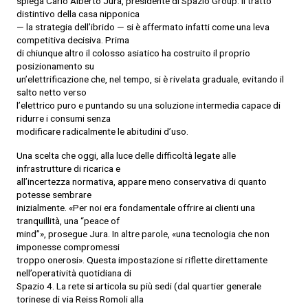
spiega Carlo Alberto Jura, presidente di Spazio Group. Il tratto
distintivo della casa nipponica
— la strategia dell’ibrido — si è affermato infatti come una leva
competitiva decisiva. Prima
di chiunque altro il colosso asiatico ha costruito il proprio
posizionamento su
un’elettrificazione che, nel tempo, si è rivelata graduale, evitando il
salto netto verso
l’elettrico puro e puntando su una soluzione intermedia capace di
ridurre i consumi senza
modificare radicalmente le abitudini d’uso.
Una scelta che oggi, alla luce delle difficoltà legate alle
infrastrutture di ricarica e
all’incertezza normativa, appare meno conservativa di quanto
potesse sembrare
inizialmente. «Per noi era fondamentale offrire ai clienti una
tranquillità, una “peace of
mind”», prosegue Jura. In altre parole, «una tecnologia che non
imponesse compromessi
troppo onerosi». Questa impostazione si riflette direttamente
nell’operatività quotidiana di
Spazio 4. La rete si articola su più sedi (dal quartier generale
torinese di via Reiss Romoli alla