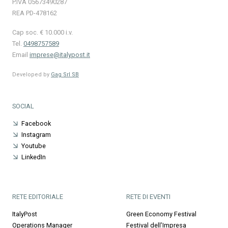
P.IVA 05673490287
REA PD-478162
Cap soc. € 10.000 i.v.
Tel.
0498757589
Email
imprese@italypost.it
Developed by
Gag Srl SB
SOCIAL
Facebook
Instagram
Youtube
LinkedIn
RETE EDITORIALE
RETE DI EVENTI
ItalyPost
Green Economy Festival
Operations Manager
Festival dell’Impresa