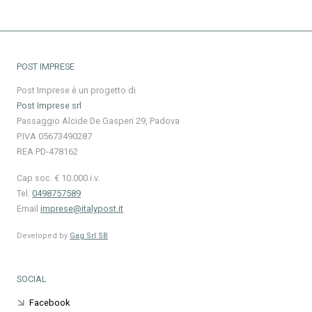
POST IMPRESE
Post Imprese è un progetto di
Post Imprese srl
Passaggio Alcide De Gasperi 29, Padova
P.IVA 05673490287
REA PD-478162
Cap soc. € 10.000 i.v.
Tel.
0498757589
Email
imprese@italypost.it
Developed by
Gag Srl SB
SOCIAL
Facebook