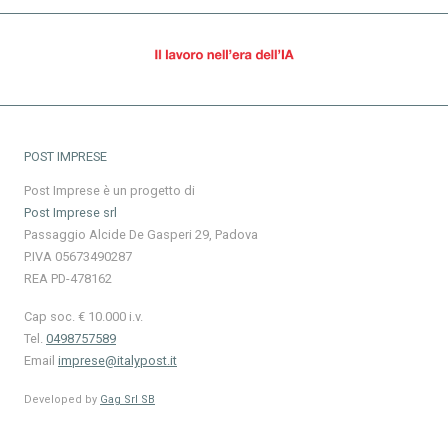
POST IMPRESE
Post Imprese è un progetto di
Post Imprese srl
Passaggio Alcide De Gasperi 29, Padova
P.IVA 05673490287
REA PD-478162
Cap soc. € 10.000 i.v.
Tel.
0498757589
Email
imprese@italypost.it
Developed by
Gag Srl SB