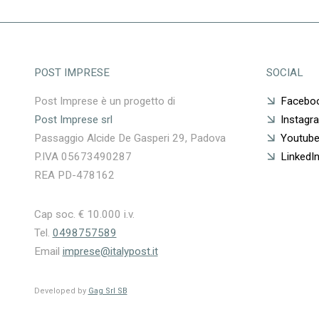
POST IMPRESE
SOCIAL
Post Imprese è un progetto di
Facebo
Post Imprese srl
Instagr
Passaggio Alcide De Gasperi 29, Padova
Youtub
P.IVA 05673490287
LinkedI
REA PD-478162
Cap soc. € 10.000 i.v.
Tel.
0498757589
Email
imprese@italypost.it
Developed by
Gag Srl SB