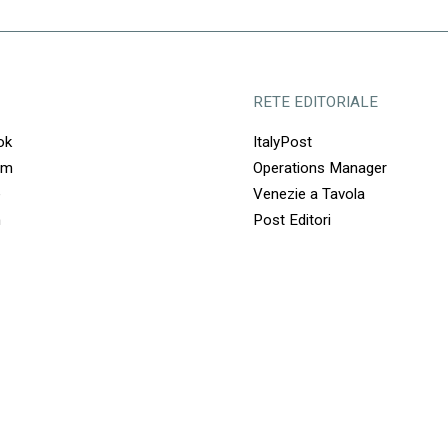
RETE EDITORIALE
ok
ItalyPost
am
Operations Manager
e
Venezie a Tavola
n
Post Editori