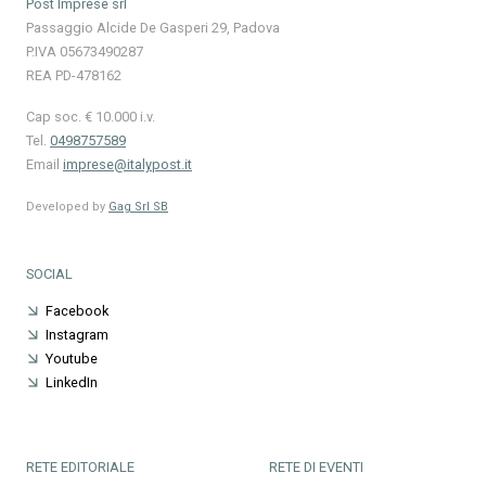
Post Imprese srl
Passaggio Alcide De Gasperi 29, Padova
P.IVA 05673490287
REA PD-478162
Cap soc. € 10.000 i.v.
Tel.
0498757589
Email
imprese@italypost.it
Developed by
Gag Srl SB
SOCIAL
Facebook
Instagram
Youtube
LinkedIn
RETE EDITORIALE
RETE DI EVENTI