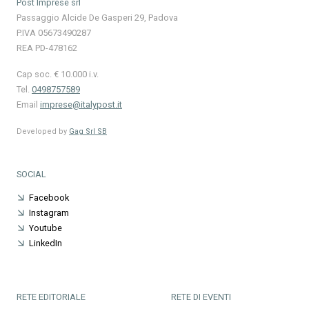
Post Imprese srl
Passaggio Alcide De Gasperi 29, Padova
P.IVA 05673490287
REA PD-478162
Cap soc. € 10.000 i.v.
Tel.
0498757589
Email
imprese@italypost.it
Developed by
Gag Srl SB
SOCIAL
Facebook
Instagram
Youtube
LinkedIn
RETE EDITORIALE
RETE DI EVENTI