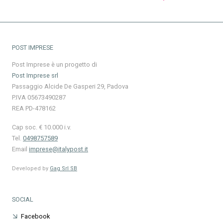
POST IMPRESE
Post Imprese è un progetto di
Post Imprese srl
Passaggio Alcide De Gasperi 29, Padova
P.IVA 05673490287
REA PD-478162
Cap soc. € 10.000 i.v.
Tel.
0498757589
Email
imprese@italypost.it
Developed by
Gag Srl SB
SOCIAL
Facebook