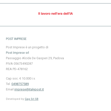
POST IMPRESE
Post Imprese è un progetto di
Post Imprese srl
Passaggio Alcide De Gasperi 29, Padova
P.IVA 05673490287
REA PD-478162
Cap soc. € 10.000 i.v.
Tel.
0498757589
Email
imprese@italypost.it
Developed by
Gag Srl SB