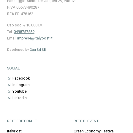
Passaggio Alcide De Gasperi 29, Padova
P.IVA 05673490287
REA PD-478162
Cap soc. € 10.000 i.v.
Tel.
0498757589
Email
imprese@italypost.it
Developed by
Gag Srl SB
SOCIAL
Facebook
Instagram
Youtube
LinkedIn
RETE EDITORIALE
RETE DI EVENTI
ItalyPost
Green Economy Festival