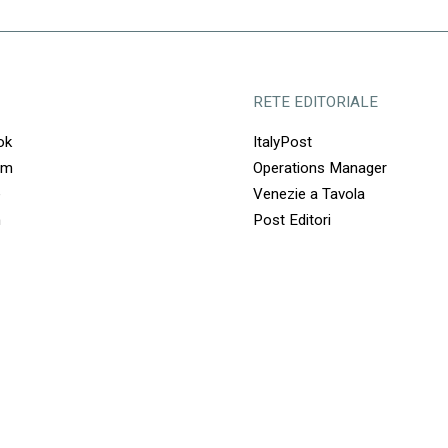
RETE EDITORIALE
ok
ItalyPost
am
Operations Manager
e
Venezie a Tavola
n
Post Editori