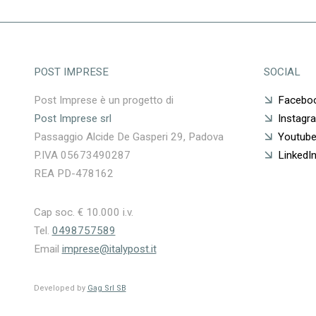
POST IMPRESE
SOCIAL
Post Imprese è un progetto di
Facebo
Post Imprese srl
Instagr
Passaggio Alcide De Gasperi 29, Padova
Youtub
P.IVA 05673490287
LinkedI
REA PD-478162
Cap soc. € 10.000 i.v.
Tel.
0498757589
Email
imprese@italypost.it
Developed by
Gag Srl SB