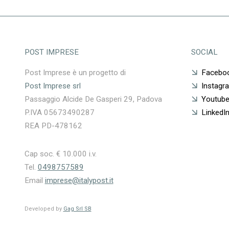
POST IMPRESE
SOCIAL
Post Imprese è un progetto di
Facebo
Post Imprese srl
Instagr
Passaggio Alcide De Gasperi 29, Padova
Youtub
P.IVA 05673490287
LinkedI
REA PD-478162
Cap soc. € 10.000 i.v.
Tel.
0498757589
Email
imprese@italypost.it
Developed by
Gag Srl SB