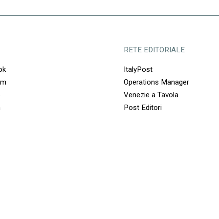
RETE EDITORIALE
ok
ItalyPost
am
Operations Manager
e
Venezie a Tavola
n
Post Editori