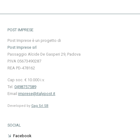
POST IMPRESE
Post Imprese è un progetto di
Post Imprese srl
Passaggio Alcide De Gasperi 29, Padova
P.IVA 05673490287
REA PD-478162
Cap soc. € 10.000 i.v.
Tel.
0498757589
Email
imprese@italypost.it
Developed by
Gag Srl SB
SOCIAL
Facebook