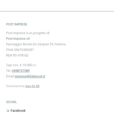
POST IMPRESE
Post Imprese è un progetto di
Post Imprese srl
Passaggio Alcide De Gasperi 29, Padova
P.IVA 05673490287
REA PD-478162
Cap soc. € 10.000 i.v.
Tel.
0498757589
Email
imprese@italypost.it
Developed by
Gag Srl SB
SOCIAL
Facebook