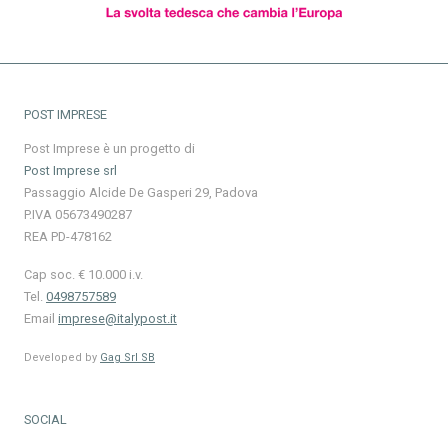
POST IMPRESE
Post Imprese è un progetto di
Post Imprese srl
Passaggio Alcide De Gasperi 29, Padova
P.IVA 05673490287
REA PD-478162
Cap soc. € 10.000 i.v.
Tel.
0498757589
Email
imprese@italypost.it
Developed by
Gag Srl SB
SOCIAL