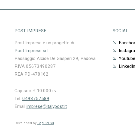
POST IMPRESE
SOCIAL
Post Imprese è un progetto di
Facebo
Post Imprese srl
Instagr
Passaggio Alcide De Gasperi 29, Padova
Youtub
P.IVA 05673490287
LinkedI
REA PD-478162
Cap soc. € 10.000 i.v.
Tel.
0498757589
Email
imprese@italypost.it
Developed by
Gag Srl SB