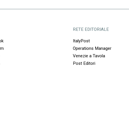
RETE EDITORIALE
ok
ItalyPost
am
Operations Manager
e
Venezie a Tavola
n
Post Editori