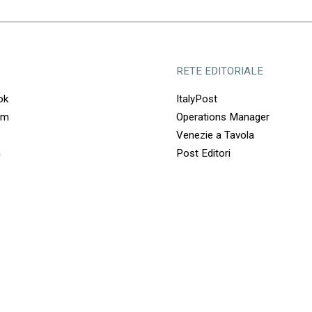
REGISTRATI ALL'EVENTO
RETE EDITORIALE
ok
ItalyPost
am
Operations Manager
e
Venezie a Tavola
Venerdì 12 giugno
/
ore 17.45-19
n
Post Editori
CUOA Business School, Aula Lino Zanussi
Via Guglielmo Marconi, 103, Altavilla Vicentina, VI, Italia
LA COMPETIZIONE GLOBALE
NELL’ERA DELLA DE-
GLOBALIZZAZIONE
Intervengono
Angelo Luigi Marchetti
, amministratore delegato
Marlegno
Simone Mariani
, amministratore delegato Sabelli