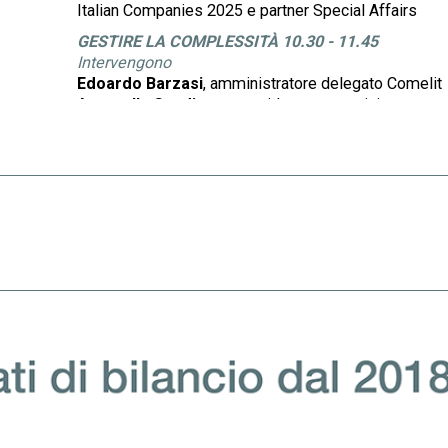
Italian Companies 2025 e partner Special Affairs
GESTIRE LA COMPLESSITÀ 10.30 - 11.45
Intervengono
Edoardo Barzasi
, amministratore delegato Comelit
Antonella Candiotto
, presidente e amministratore
delegato Galdi
Marta Carron
, amministratrice delegata e CFO
Carron
Federico Visentin
, presidente e amministratore
delegato Mevis e presidente Cuoa Business School
Conducono
Caterina Della Torre
, project Leader ricerca Top
Italian Companies 2025 e partner Special Affairs
Nicola Saldutti
, caporedattore Economia del
Corriere della Sera
Presentazione della ricerca Gestire la Complessità
ore 11:45
Interviene
Filippo Fabris
, partner Deloitte & Touche