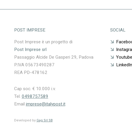
POST IMPRESE
SOCIAL
Post Imprese è un progetto di
Facebo
Post Imprese srl
Instagr
Passaggio Alcide De Gasperi 29, Padova
Youtub
P.IVA 05673490287
LinkedI
REA PD-478162
Cap soc. € 10.000 i.v.
Tel.
0498757589
Email
imprese@italypost.it
Developed by
Gag Srl SB