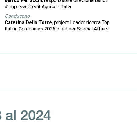
Marco Perocchi
, responsabile direzione Banca
d'Impresa Crédit Agricole Italia
Conducono
Caterina Della Torre
, project Leader ricerca Top
Italian Companies 2025 e partner Special Affairs
Filiberto Zovico
, direttore
ItalyPost
PRANZO 13:15-14:30
REGISTRATI ALL'EVENTO