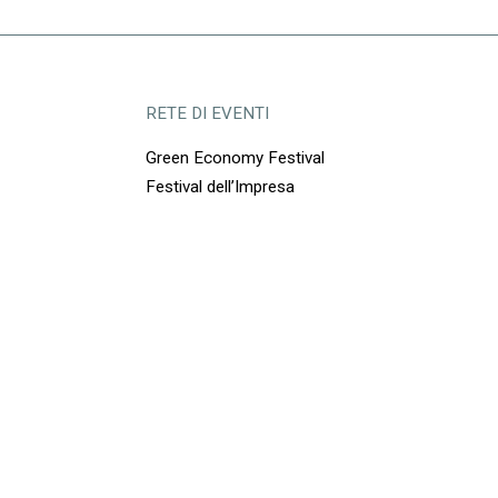
RETE DI EVENTI
Green Economy Festival
Festival dell’Impresa
Sabato 13 giugno
/
ore 11.45-12.45
CUOA Business School, Aula Lino Zanussi
Via Guglielmo Marconi, 103, Altavilla Vicentina, VI, Italia
ANTICIPARE IL CAMBIAMENTO
Intervengono
Massimo Carraro
, presidente Morellato Group
Alberico Crosetta
, amministratore delegato di
antrax IT
Andrea Olivi
, presidente We.Do Holding
Riccardo Pavanato
, partner e amministratore
delegato auxiell group