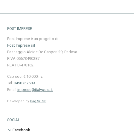
POST IMPRESE
Post Imprese è un progetto di
Post Imprese srl
Passaggio Alcide De Gasperi 29, Padova
P.IVA 05673490287
REA PD-478162
Cap soc. € 10.000 i.v.
Tel.
0498757589
Email
imprese@italypost.it
Developed by
Gag Srl SB
SOCIAL
Facebook