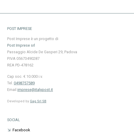
POST IMPRESE
Post Imprese è un progetto di
Post Imprese srl
Passaggio Alcide De Gasperi 29, Padova
P.IVA 05673490287
REA PD-478162
Cap soc. € 10.000 i.v.
Tel.
0498757589
Email
imprese@italypost.it
Developed by
Gag Srl SB
SOCIAL
Facebook