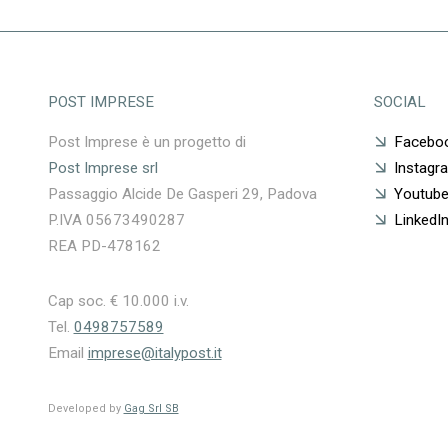
POST IMPRESE
SOCIAL
Post Imprese è un progetto di
Facebo
Post Imprese srl
Instagr
Passaggio Alcide De Gasperi 29, Padova
Youtub
P.IVA 05673490287
LinkedI
REA PD-478162
Cap soc. € 10.000 i.v.
Tel.
0498757589
Email
imprese@italypost.it
Developed by
Gag Srl SB