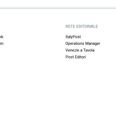
RETE EDITORIALE
ok
ItalyPost
am
Operations Manager
e
Venezie a Tavola
n
Post Editori