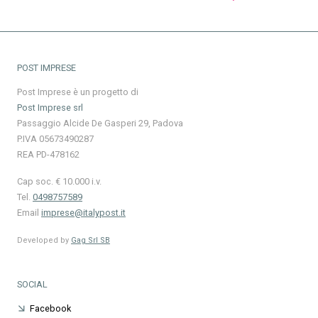
POST IMPRESE
Post Imprese è un progetto di
Post Imprese srl
Passaggio Alcide De Gasperi 29, Padova
P.IVA 05673490287
REA PD-478162
Cap soc. € 10.000 i.v.
Tel.
0498757589
Email
imprese@italypost.it
Developed by
Gag Srl SB
SOCIAL
Facebook