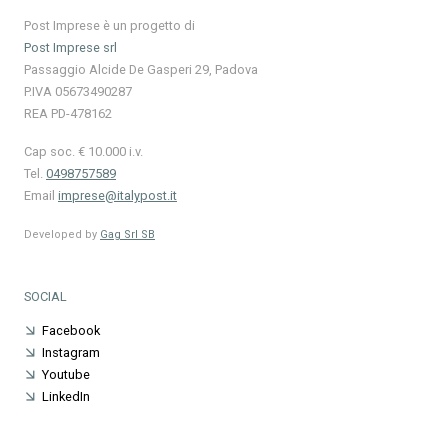
Post Imprese è un progetto di
Post Imprese srl
Passaggio Alcide De Gasperi 29, Padova
P.IVA 05673490287
REA PD-478162
Cap soc. € 10.000 i.v.
Tel.
0498757589
Email
imprese@italypost.it
Developed by
Gag Srl SB
SOCIAL
Facebook
Instagram
Youtube
LinkedIn