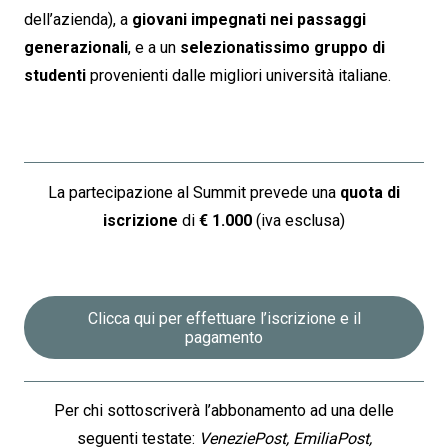
dell’azienda), a
giovani impegnati nei passaggi
generazionali
, e a un
selezionatissimo gruppo di
studenti
provenienti dalle migliori università italiane.
La partecipazione al Summit prevede una
quota di
iscrizione
di
€ 1.000
(iva esclusa)
La partecipazione al Summit prevede una
quota di
iscrizione
di
€ 1.000
(iva esclusa)
La partecipazione al Summit prevede una
quota di
iscrizione
di
€ 1.000
(iva esclusa)
Clicca qui per effettuare l’iscrizione e il
pagamento
Per chi sottoscriverà l’abbonamento ad una delle
seguenti testate:
VeneziePost, EmiliaPost,