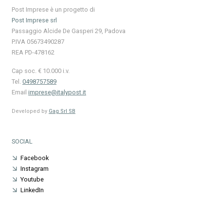
Post Imprese è un progetto di
Post Imprese srl
Passaggio Alcide De Gasperi 29, Padova
P.IVA 05673490287
REA PD-478162
Cap soc. € 10.000 i.v.
Tel.
0498757589
Email
imprese@italypost.it
Developed by
Gag Srl SB
SOCIAL
Facebook
Instagram
Youtube
LinkedIn