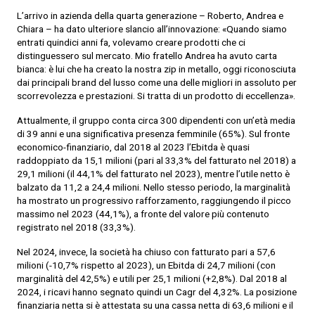
L’arrivo in azienda della quarta generazione – Roberto, Andrea e
Chiara – ha dato ulteriore slancio all’innovazione: «Quando siamo
entrati quindici anni fa, volevamo creare prodotti che ci
distinguessero sul mercato. Mio fratello Andrea ha avuto carta
bianca: è lui che ha creato la nostra zip in metallo, oggi riconosciuta
dai principali brand del lusso come una delle migliori in assoluto per
scorrevolezza e prestazioni. Si tratta di un prodotto di eccellenza».
Attualmente, il gruppo conta circa 300 dipendenti con un’età media
di 39 anni e una significativa presenza femminile (65%). Sul fronte
economico-finanziario, dal 2018 al 2023 l’Ebitda è quasi
raddoppiato da 15,1 milioni (pari al 33,3% del fatturato nel 2018) a
29,1 milioni (il 44,1% del fatturato nel 2023), mentre l’utile netto è
balzato da 11,2 a 24,4 milioni. Nello stesso periodo, la marginalità
ha mostrato un progressivo rafforzamento, raggiungendo il picco
massimo nel 2023 (44,1%), a fronte del valore più contenuto
registrato nel 2018 (33,3%).
Nel 2024, invece, la società ha chiuso con fatturato pari a 57,6
milioni (-10,7% rispetto al 2023), un Ebitda di 24,7 milioni (con
marginalità del 42,5%) e utili per 25,1 milioni (+2,8%). Dal 2018 al
2024, i ricavi hanno segnato quindi un Cagr del 4,32%. La posizione
finanziaria netta si è attestata su una cassa netta di 63,6 milioni e il