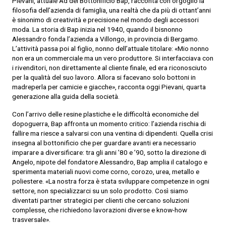
Pievani, attuale Ad del Bottonificio Bap, racconta con orgoglio la
filosofia dell’azienda di famiglia, una realtà che da più di ottant’anni
è sinonimo di creatività e precisione nel mondo degli accessori
moda. La storia di Bap inizia nel 1940, quando il bisnonno
Alessandro fonda l’azienda a Villongo, in provincia di Bergamo.
L’attività passa poi al figlio, nonno dell’attuale titolare: «Mio nonno
non era un commerciale ma un vero produttore. Si interfacciava con
i rivenditori, non direttamente al cliente finale, ed era riconosciuto
per la qualità del suo lavoro. Allora si facevano solo bottoni in
madreperla per camicie e giacche», racconta oggi Pievani, quarta
generazione alla guida della società.
Con l’arrivo delle resine plastiche e le difficoltà economiche del
dopoguerra, Bap affronta un momento critico: l’azienda rischia di
fallire ma riesce a salvarsi con una ventina di dipendenti. Quella crisi
insegna al bottonificio che per guardare avanti era necessario
imparare a diversificare: tra gli anni ’80 e ’90, sotto la direzione di
Angelo, nipote del fondatore Alessandro, Bap amplia il catalogo e
sperimenta materiali nuovi come corno, corozo, urea, metallo e
poliestere. «La nostra forza è stata sviluppare competenze in ogni
settore, non specializzarci su un solo prodotto. Così siamo
diventati partner strategici per clienti che cercano soluzioni
complesse, che richiedono lavorazioni diverse e know-how
trasversale».