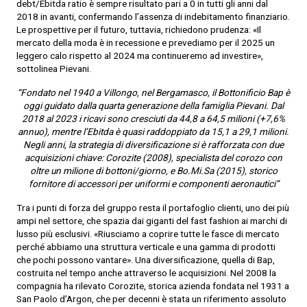
debt/Ebitda ratio è sempre risultato pari a 0 in tutti gli anni dal
2018 in avanti, confermando l’assenza di indebitamento finanziario.
Le prospettive per il futuro, tuttavia, richiedono prudenza: «Il
mercato della moda è in recessione e prevediamo per il 2025 un
leggero calo rispetto al 2024 ma continueremo ad investire»,
sottolinea Pievani.
“Fondato nel 1940 a Villongo, nel Bergamasco, il Bottonificio Bap è
oggi guidato dalla quarta generazione della famiglia Pievani. Dal
2018 al 2023 i ricavi sono cresciuti da 44,8 a 64,5 milioni (+7,6%
annuo), mentre l’Ebitda è quasi raddoppiato da 15,1 a 29,1 milioni.
Negli anni, la strategia di diversificazione si è rafforzata con due
acquisizioni chiave: Corozite (2008), specialista del corozo con
oltre un milione di bottoni/giorno, e Bo.Mi.Sa (2015), storico
fornitore di accessori per uniformi e componenti aeronautici”
Tra i punti di forza del gruppo resta il portafoglio clienti, uno dei più
ampi nel settore, che spazia dai giganti del fast fashion ai marchi di
lusso più esclusivi. «Riusciamo a coprire tutte le fasce di mercato
perché abbiamo una struttura verticale e una gamma di prodotti
che pochi possono vantare». Una diversificazione, quella di Bap,
costruita nel tempo anche attraverso le acquisizioni. Nel 2008 la
compagnia ha rilevato Corozite, storica azienda fondata nel 1931 a
San Paolo d’Argon, che per decenni è stata un riferimento assoluto