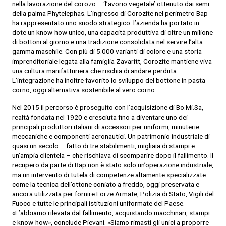
nella lavorazione del corozo – ‘l’avorio vegetale’ ottenuto dai semi
della palma Phytelephas. L’ingresso di Corozite nel perimetro Bap
ha rappresentato uno snodo strategico: l’azienda ha portato in
dote un know-how unico, una capacità produttiva di oltre un milione
di bottoni al giorno e una tradizione consolidata nel servire l’alta
gamma maschile. Con più di 5.000 varianti di colore e una storia
imprenditoriale legata alla famiglia Zavaritt, Corozite mantiene viva
una cultura manifatturiera che rischia di andare perduta.
L’integrazione ha inoltre favorito lo sviluppo del bottone in pasta
corno, oggi alternativa sostenibile al vero corno.
Nel 2015 il percorso è proseguito con l’acquisizione di Bo.Mi.Sa,
realtà fondata nel 1920 e cresciuta fino a diventare uno dei
principali produttori italiani di accessori per uniformi, minuterie
meccaniche e componenti aeronautici. Un patrimonio industriale di
quasi un secolo – fatto di tre stabilimenti, migliaia di stampi e
un’ampia clientela – che rischiava di scomparire dopo il fallimento. Il
recupero da parte di Bap non è stato solo un’operazione industriale,
ma un intervento di tutela di competenze altamente specializzate
come la tecnica dell’ottone coniato a freddo, oggi preservata e
ancora utilizzata per fornire Forze Armate, Polizia di Stato, Vigili del
Fuoco e tutte le principali istituzioni uniformate del Paese.
«L’abbiamo rilevata dal fallimento, acquistando macchinari, stampi
e know-how», conclude Pievani. «Siamo rimasti gli unici a proporre